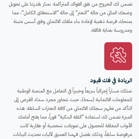
تضمن لك الخروج من نفق الفوائد المتراكمة. نمتاز بقدرتنا على تحويل
وضعك المالي من حالة "التعثر" إلى حالة "الاستحقاق الكامل"، مما
يمنحك فرصة ذهبية لإعادة بناء ملفك الائتماني وفق أسس متينة
ومدروسة بعناية فائقة.
الريادة في فك قيود
نمتلك مساراً إجرائياً سريعاً وخبيراً في التعامل مع المنصة الوطنية
للمعلومات الائتمانية (سمة)، حيث نتجاوز مجرد سداد القرض إلى
التأكد من تطهير سجلك الائتماني من كافة التعثرات السابقة. هذه
الميزة تضمن لك استعادة "الثقة البنكية" فوراً، مما يفتح أمامك
الأبواب المغلقة للحصول على تمويلات شخصية أو عقارية كانت
مرفوضة سابقاً، وذلك بفضل فهمنا العميق لآليات تحديث البيانات