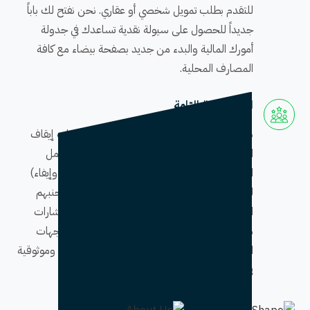
للتقدم بطلب تمويل شخصي أو عقاري. نحن نفتح لك باباً
جديداً للحصول على سيولة نقدية تساعدك في جدولة
أمورك المالية والبدء من جديد بصفحة بيضاء مع كافة
المصارف المحلية.
الخصوصية التامة
نحن في مكتب السداد المطلق نتعامل مع ملفات إيقاف
الخدمات بمنتهى السرية والمهنية، حيث يتم التعامل
المباشر مع المنصات المعتمدة (مثل منصة ناجز وإيفاء)
لضمان دقة السداد. نضمن لعملائنا مساراً آمناً يجنبهم
المساءلات أو التعقيدات الروتينية، مع تقديم استشارات
متواصلة حتى التأكد من تحديث الحالة في كافة الجهات
الحكومية والبنكية، مما يجعلنا الشريك الأكثر أماناً وموثوقية
في أصعب الظروف المالية.