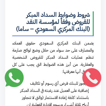
شروط وضوابط السداد المبكر
للقروض وفقاً لمؤسسة النقد
(البنك المركزي السعودي – ساما)
يضمن البنك المركزي السعودي حقوق العملاء
والمصارف على حد سواء من خلال وضع لوائح صارمة
تنظم عمليات السداد المبكر للقروض الشخصية
والعقارية. من أبرز هذه الضوابط التي يجب على كل
عميل في أبها معرفتها:
لا يجوز للبنك فرض أي رسوم أو تكاليف
إضافية على العميل عند رغبته في السداد المبكر
باستثناء: كلفة إعادة الاستثمار (والتي لا تتجاوز
أرباح ثلاثة أشهر)، ورسوم الإدارة الفعلية إن