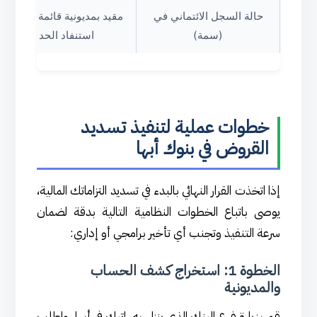
حالة السجل الائتماني في
مقيد بمديونية قائمة وقرب
(سمة)
استنفاد الحد
خطوات عملية لتنفيذ تسديد
القروض في بنوك أبها
إذا اتخذت القرار النهائي بالبدء في تسديد التزاماتك المالية،
يوصى باتباع الخطوات النظامية التالية بدقة لضمان
سرعة التنفيذ وتجنب أي تأخير برامجي أو إداري:
الخطوة 1: استخراج كشف الحساب
والمديونية
قم بزيارة فرع البنك الذي ينزل به راتبك في أبها، واطلب