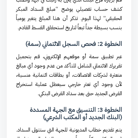
كشف حساب تفصيلي يوضح “مبلغ السداد المبكر
الحقيقي” لهذا اليوم. تذكر أن هذا المبلغ يتغير يومياً
بنسب بسيطة جداً تبعاً لتاريخ استحقاق القسط القادم.
الخطوة 2: فحص السجل الائتماني (سمة)
عبر تطبيق سمة أو موقعهم الإلكتروني، قم بتحميل
تقريرك الائتماني الشامل للتأكد من عدم وجود أي مبالغ
متعثرة لشركات الاتصالات، أو بطاقات ائتمانية منسية،
لأن وجود أي تعثر خارجي سيعطل عملية استخراج
القرض الجديد حتى بعد سداد القرض البنكي.
الخطوة 3: التنسيق مع الجهة المسددة
(البنك الجديد أو المكتب الشرعي)
يتم تقديم خطاب المديونية للجهة التي ستتولى السداد.