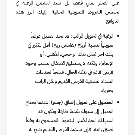
على العجز المالي فقط، بل تمتد لتشمل الرغبة في
تحسين الشروط التمويلية الحالية. إليك أبرز هذه
الدوافع:
الرغبة في تحويل الراتب:
قد يجد العميل عرضاً
تمويلياً بنسبة أرباح (هامش ربح) أقل بكثير في
بنك آخر (مثل بنك الراجحي، الأهلي، أو
الإنماء)، ولكنه لا يستطيع الانتقال بسبب وجود
قرض قائم في بنكه الحالي، فيلجأ لخدمات
السداد لتصفية القرض القديم ونقل الراتب
بحرية.
الحصول على تمويل إضافي (جسر):
عندما يحتاج
العميل إلى سيولة نقدية طارئة ويكون قد
استهلك الحد الأعلى للتمويل المسموح به وفقاً
لصافي راتبه، فإن تسديد القرض القديم يتيح له