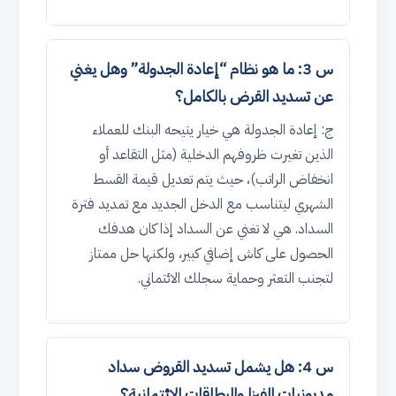
س 3: ما هو نظام “إعادة الجدولة” وهل يغني
عن تسديد القرض بالكامل؟
ج: إعادة الجدولة هي خيار يتيحه البنك للعملاء
الذين تغيرت ظروفهم الدخلية (مثل التقاعد أو
انخفاض الراتب)، حيث يتم تعديل قيمة القسط
الشهري ليتناسب مع الدخل الجديد مع تمديد فترة
السداد. هي لا تغني عن السداد إذا كان هدفك
الحصول على كاش إضافي كبير، ولكنها حل ممتاز
لتجنب التعثر وحماية سجلك الائتماني.
س 4: هل يشمل تسديد القروض سداد
مديونيات الفيزا والبطاقات الائتمانية؟