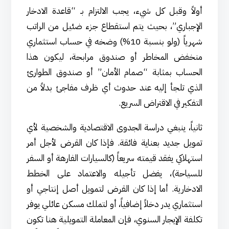
أولاً وقبل كل شيء، يجب الالتزام بـ “قاعدة الادخار
الإجباري”، بحيث يتم استقطاع جزء ضئيل من الراتب
شهرياً (ولو بنسبة 10%) وضخه في حساب استثماري
منخفض المخاطر أو صندوق مرابحة، ليكون هذا
الحساب بمثابة “صمام الأمان” أو صندوق الطوارئ
الذي تلجأ إليه عند حدوث أي ظرف مفاجئ بدلاً من
التفكير في الاقتراض السريع.
ثانياً، ينبغي دراسة الجدوى الاقتصادية والشخصية لأي
تمويل جديد بعناية فائقة. فإذا كان القرض لأجل أمر
استهلاكي يفقد قيمته سريعاً (كالسيارات الفارهة أو السفر
للسياحة)، يفضل تأجيله والاعتماد على الخطط
الادخارية. أما إذا كان القرض لتمويل أصل إنتاجي أو
استثماري يدر دخلاً إضافياً، أو لتملك مسكن عائلي يوفر
تكلفة الإيجار السنوي، فإن المعاملة التمويلية هنا تكون