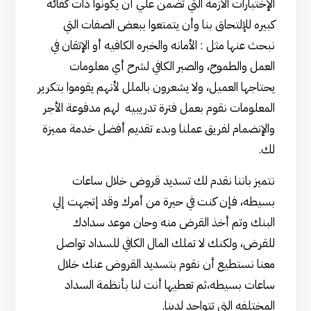
الإختبارات الازمة التي تضمن علي أن يكونوا ذات كفائه
كبيره للإلتحاق بنا وأن يتمتعوا ببعض الصفات التي
نبحث عنها مثل : الأمانه والخبره الكافيه أو الإتقان في
العمل والطموح، والصبر الكافي لشرح أي معلومات
يحتاجها العميل، ولا يشعرون بالملل لأنهم يقوموا بتكرير
المعلومات نقوم بعمل فترة تدريبيه لهم مدفوعة الأجر
والإنضمام لفريق عملنا وبدء تقديم أفضل خدمة مميزة
لك.
نتميز باننا نقدم لك تسديد قروض خلال ساعات
بسيطه، فإن كنت في حيرة من أمرك وقد إتجهت إلي
البنك وتم أخذ القرض منه وحان موعد سدادك
للقرض، ولكنك لا تملك المال الكافي للسداد تواصل
معنا نستطيع أن نقوم بتسديد القروض عنك خلال
ساعات بسيطه،ثم تعطيها أنت لنا بأنظمة السداد
المختلفه التي تتواجد لدينا.